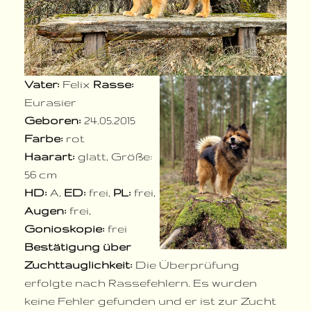
Vater:
Felix
Rasse:
Eurasier
Geboren:
24.05.2015
Farbe:
rot
Haarart:
glatt, Größe:
56 cm
HD:
A,
ED:
frei,
PL:
frei,
Augen:
frei,
Gonioskopie:
frei
Bestätigung über
Zuchttauglichkeit:
Die Überprüfung
erfolgte nach Rassefehlern. Es wurden
keine Fehler gefunden und er ist zur Zucht