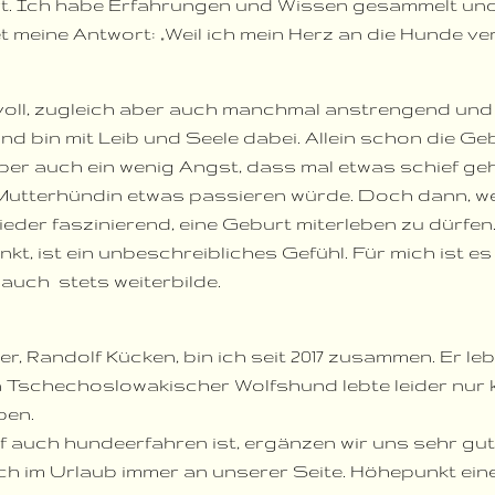
t. Ich habe Erfahrungen und Wissen gesammelt und s
 meine Antwort: „Weil ich mein Herz an die Hunde ver
voll, zugleich aber auch manchmal anstrengend und 
d bin mit Leib und Seele dabei. Allein schon die Geb
aber auch ein wenig Angst, dass mal etwas schief ge
 Mutterhündin etwas passieren würde. Doch dann, w
 wieder faszinierend, eine Geburt miterleben zu dürfe
kt, ist ein unbeschreibliches Gefühl. Für mich ist e
 auch stets weiterbilde.
er, Randolf Kücken, bin ich seit 2017 zusammen. Er 
n Tschechoslowakischer Wolfshund lebte leider nur ku
ben.
 auch hundeerfahren ist, ergänzen wir uns sehr gut
ch im Urlaub immer an unserer Seite. Höhepunkt ei