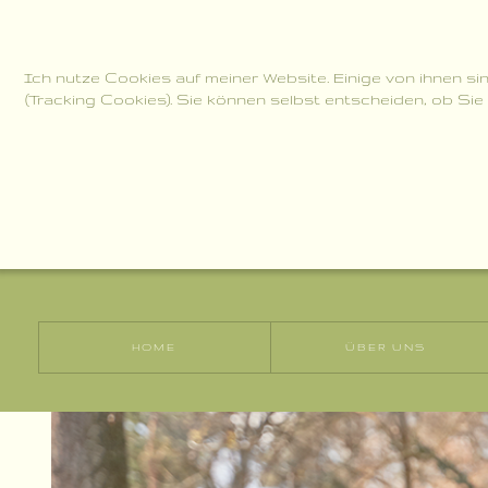
Ich nutze Cookies auf meiner Website. Einige von ihnen si
(Tracking Cookies). Sie können selbst entscheiden, ob Sie
Bei Fragen meldet euch gerne:
Telefon: +49 2563 97911
Mobil: +49 176 73537532
Mail: JuttaDieks@web.de
HOME
ÜBER UNS