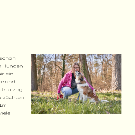
 schon
en Hunden
ir ein
ge und
nd so zog
u züchten
 Im
iele