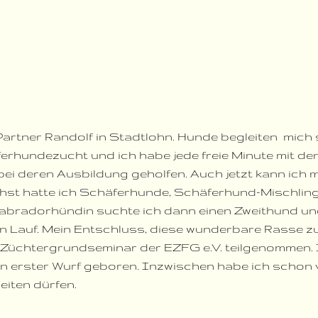
Partner Randolf in Stadtlohn.
Hunde begleiten mich
äferhundezucht und ich habe jede freie Minute mit d
i deren Ausbildung geholfen. Auch jetzt kann ich m
chst hatte ich Schäferhunde, Schäferhund-Mischlin
Labradorhündin suchte ich dann einen Zweithund u
nen Lauf. Mein Entschluss, diese wunderbare Rasse z
am Züchtergrundseminar der EZFG e.V. teilgenommen.
 erster Wurf geboren. Inzwischen habe ich schon v
eiten dürfen.