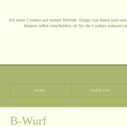
Ich nutze Cookies auf meiner Website. Einige von ihnen sind essen
Bei Fragen meldet euch gerne:
können selbst entscheiden, ob Sie die Cookies zulassen m
Telefon: +49 2563 97911
Mobil: +49 176 73537532
Mail: JuttaDieks@web.de
HOME
ÜBER UNS
B-Wurf