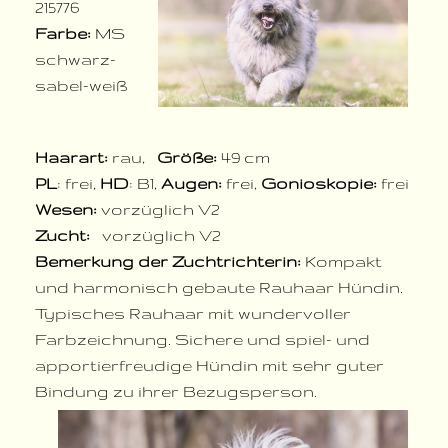
215776
Farbe:
MS
schwarz-
sabel-weiß
Haarart:
rau,
Größe:
49 cm
PL
: frei,
HD
: B1,
Augen:
frei,
Gonioskopie:
frei
Wesen:
vorzüglich V2
Zucht:
vorzüglich V2
Bemerkung der Zuchtrichterin:
Kompakt
und harmonisch gebaute Rauhaar Hündin.
Typisches Rauhaar mit wundervoller
Farbzeichnung. Sichere und spiel- und
apportierfreudige Hündin mit sehr guter
Bindung zu ihrer Bezugsperson.