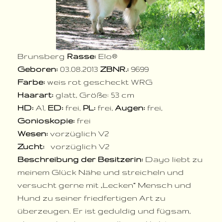
Brunsberg
Rasse:
Elo®
Geboren:
03.08.2013
ZBNR.:
9699
Farbe:
weis rot gescheckt WRG
Haarart:
glatt, Größe: 53 cm
HD:
A1,
ED:
frei,
PL:
frei,
Augen:
frei,
Gonioskopie:
frei
Wesen:
vorzüglich V2
Zucht:
vorzüglich V2
Beschreibung der Besitzerin
:
Dayo liebt zu
meinem Glück Nähe und streicheln und
versucht gerne mit „Lecken“ Mensch und
Hund zu seiner friedfertigen Art zu
überzeugen. Er ist geduldig und fügsam,