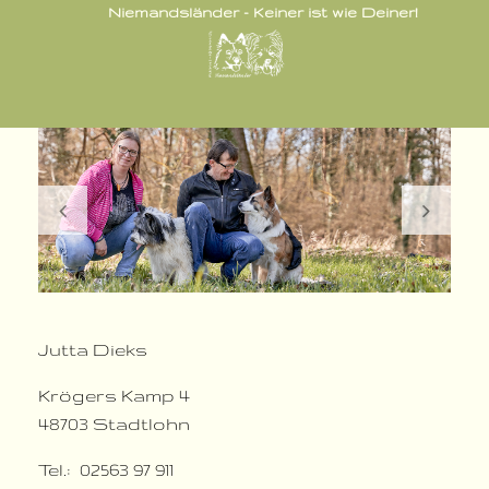
Niemandsländer - Keiner ist wie Deiner!
Jutta Dieks
Krögers Kamp 4
48703 Stadtlohn
Tel.: 02563 97 911